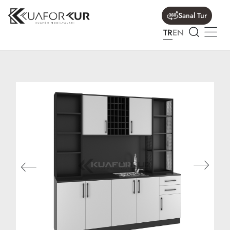
Sanal Tur
TR
EN