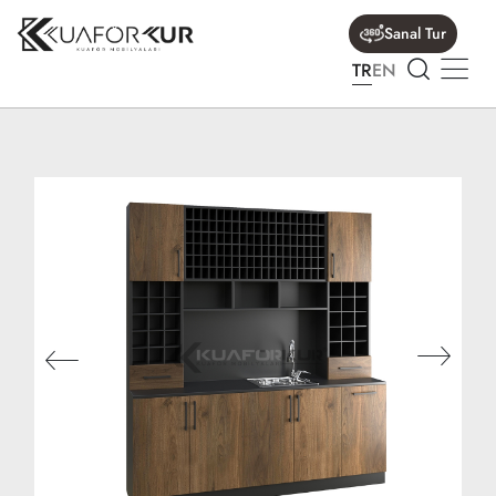
Sanal Tur
TR
EN