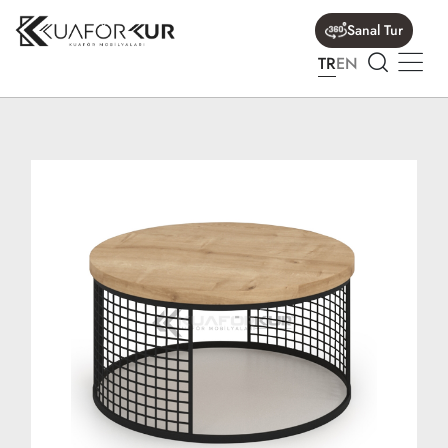
Sanal Tur
TR
EN