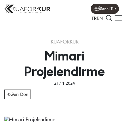
Sanal Tur
TR
EN
KUAFORKUR
Mimari
Projelendirme
21.11.2024
Geri Dön