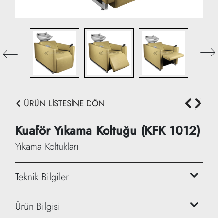
ÜRÜN LİSTESİNE DÖN
Kuaför Yıkama Koltuğu (KFK 1012)
Yıkama Koltukları
Teknik Bilgiler
Yükseklik: 73 cm + 33 cm
Ürün Bilgisi