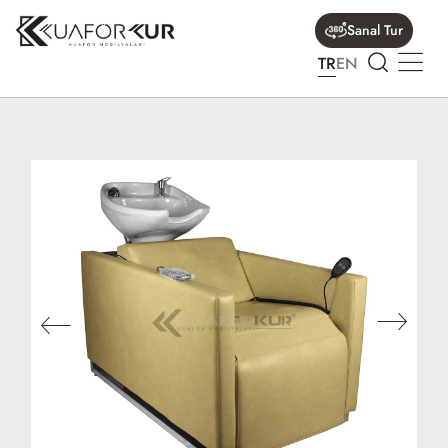
Sanal Tur
TR
EN