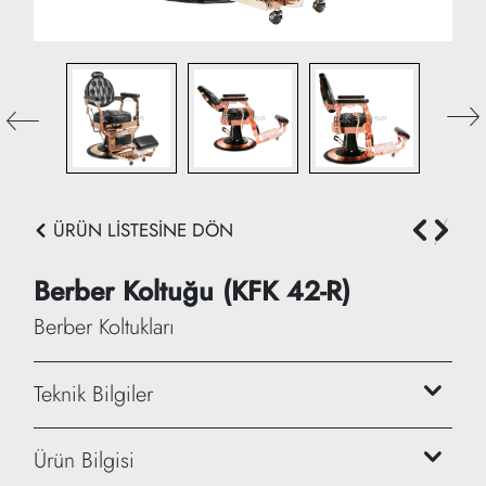
ÜRÜN LİSTESİNE DÖN
Berber Koltuğu (KFK 42-R)
Berber Koltukları
Teknik Bilgiler
Yükseklik: 110/130 cm
Ürün Bilgisi