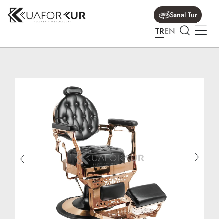
Sanal Tur
TR
EN